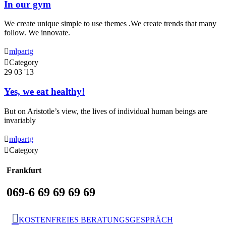
In our gym
We create unique simple to use themes .We create trends that many
follow. We innovate.

mlpartg

Category
29
03 '13
Yes, we eat healthy!
But on Aristotle’s view, the lives of individual human beings are
invariably

mlpartg

Category
Frankfurt
069-6 69 69 69 69

KOSTENFREIES BERATUNGSGESPRÄCH