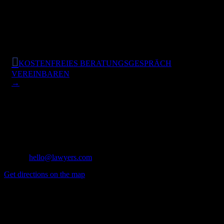
Frankfurt
069-6 69 69 69 69

KOSTENFREIES BERATUNGSGESPRÄCH
VEREINBAREN
→
London, UK
10, Firs Avenue, Muswell Hill,
Tel: 02 562-958
Mobile: 02 562-95
E-mail:
hello@lawyers.com
Get directions on the map
→
Über uns
Wir sind ein ambitioniertes Team aus Beratern, welches Ärzte und
Zahnärzte seit 12 Jahren zielorientiert, wirtschaftlich kompetent und