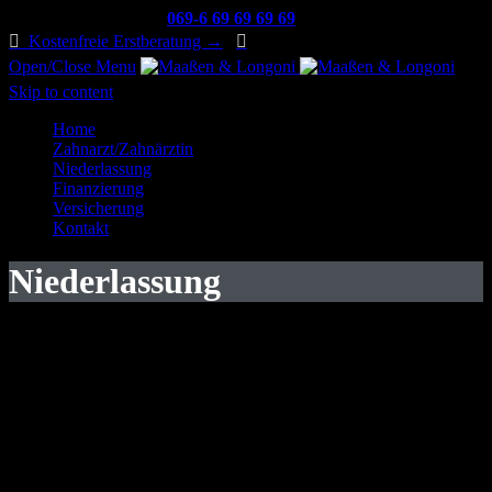
Kontaktieren Sie uns:
069-6 69 69 69 69

Kostenfreie Erstberatung →

Open/Close Menu
Skip to content
Home
Zahnarzt/Zahnärztin
Niederlassung
Finanzierung
Versicherung
Kontakt
Niederlassung
„
Die schlimmste Entscheidung ist die der Unentschlossenheit”
Wir wissen, dass die Themen Niederlassung und Praxiskauf oft
kompliziert und angstbehaftet sind. Deshalb sprechen wir Klartext